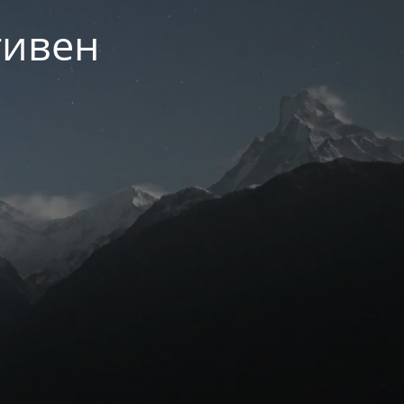
тивен